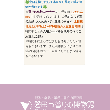
北口を降りたら１本道から見える緑の建
物が当館です
※
香りの体験コーナー
のご予約は
じゃらん
n
et
でお受けしております
ご予約なしで直
接お越しいただいても体験できます
土日祝
日および
8/8(土)～8/16(日)のお盆休み期間
は
時間帯ごとの
入場カードをお取りのうえご
入場ください
※時間帯によっては少しお待ちいただく場
合もございます また混雑状況によりご希
望の時間帯のカードが終了してしまう場合
もございます