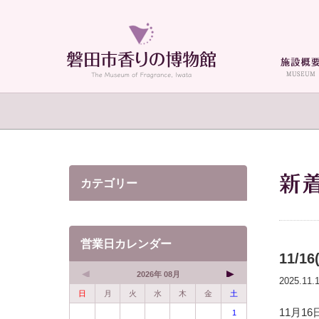
カテゴリー
営業日カレンダー
11/
2026年 08月
2025.1
日
月
火
水
木
金
土
11月1
1