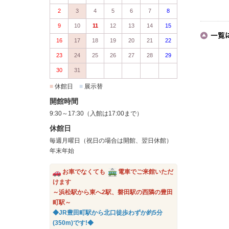
2
3
4
5
6
7
8
9
10
11
12
13
14
15
16
17
18
19
20
21
22
23
24
25
26
27
28
29
30
31
■
休館日
■
展示替
開館時間
9:30～17:30（入館は17:00まで）
休館日
毎週月曜日（祝日の場合は開館、翌日休館）
年末年始
お車でなくても
電車でご来館いただ
けます
～浜松駅から東へ2駅、磐田駅の西隣の豊田
町駅～
◆JR豊田町駅から北口徒歩わずか約5分
(350m)です!◆