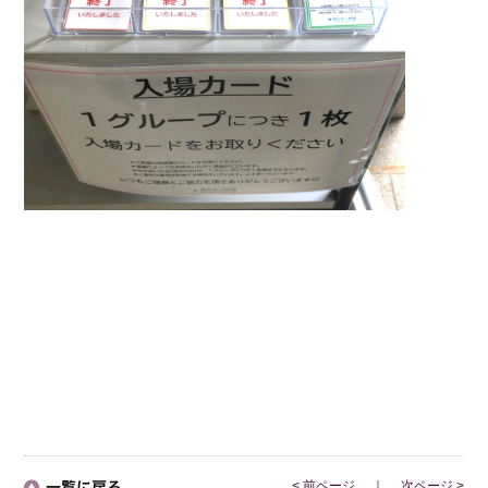
< 前ページ
｜
次ページ >