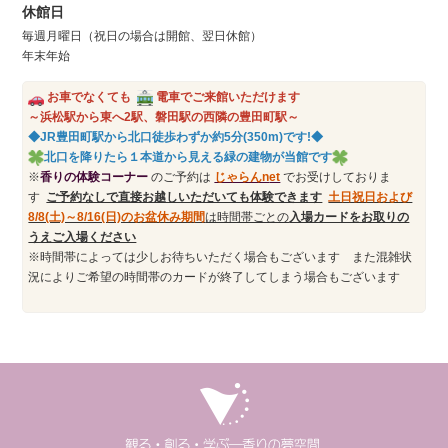
休館日
毎週月曜日（祝日の場合は開館、翌日休館）
年末年始
お車でなくても
電車でご来館いただけます
～浜松駅から東へ2駅、磐田駅の西隣の豊田町駅～
◆JR豊田町駅から北口徒歩わずか約5分(350m)です!◆
北口を降りたら１本道から見える緑の建物が当館です
※
香りの体験コーナー
のご予約は
じゃらんn
et
でお受けしておりま
す
ご予約なしで直接お越しいただいても体験できます
土日祝日および
8/8(土)～8/16(日)のお盆休み期間
は時間帯ごとの
入場カードをお取りの
うえご入場ください
※時間帯によっては少しお待ちいただく場合もございます また混雑状
況によりご希望の時間帯のカードが終了してしまう場合もございます