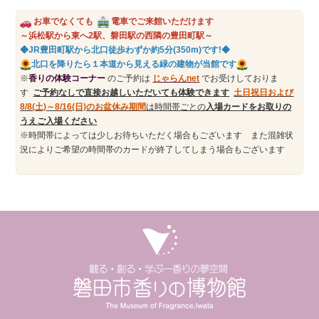
お車でなくても
電車でご来館いただけます
～浜松駅から東へ2駅、磐田駅の西隣の豊田町駅～
◆JR豊田町駅から北口徒歩わずか約5分(350m)です!◆
北口を降りたら１本道から見える緑の建物が当館です
※
香りの体験コーナー
のご予約は
じゃらんn
et
でお受けしておりま
す
ご予約なしで直接お越しいただいても体験できます
土日祝日および
8/8(土)～8/16(日)のお盆休み期間
は時間帯ごとの
入場カードをお取りの
うえご入場ください
※時間帯によっては少しお待ちいただく場合もございます また混雑状
況によりご希望の時間帯のカードが終了してしまう場合もございます